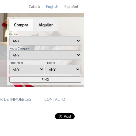
Català
English
Español
Compra
Alquiler
Ciudad
House Category
Price From
Price To
ER DE INMUEBLES
CONTACTO