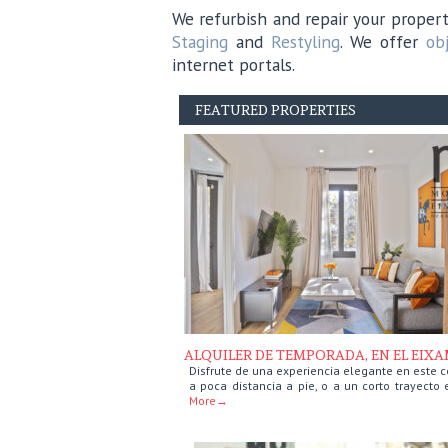
We refurbish and repair your prope
Staging
and
Restyling
. We offer
ob
internet portals.
FEATURED PROPERTIES
ALQUILER DE TEMPORADA, EN EL EIX
Disfrute de una experiencia elegante en este co
a poca distancia a pie, o a un corto trayecto
More→