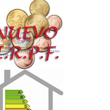
IÓN RETENCIONES I.R.PF.
cación de las retenciones que se aplican a
uileres sujetos a I.R.P.F. Desde el 12/07/2015
el 20% al