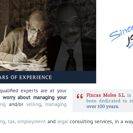
qualified experts are at your
Fincas Moles S.L.
is
o worry about managing your
been dedicated to r
ing
and/or
selling
,
managing
over 100 years.
ng, tax, employment
and
legal
consulting services, in a w