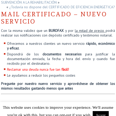
SUBVENCIÓN A LA REHABILITACIÓN
»
«
¿Todavía no dispone del CERTIFICADO DE EFICIENCIA ENERGÉTICA?
MAIL CERTIFICADO – NUEVO
SERVICIO
Con la misma validez que un
BUROFAX
y por
la mitad de precio
podrá
realizar sus notificaciones con depósito certificado y testimonio notarial.
Ofrecemos a nuestros clientes un nuevo servicio
rápido, económico
y eficaz
.
Dispondrá de los
documentos necesarios
para justificar la
documentación enviada, la fecha y hora del envío y cuando fue
recibido por el destinatario.
Reclamar una deuda nunca fue tan
fácil!
Le ayudamos a reducir los pequeños costes
Pregunte por nuestro nuevo servicio y aprovéchese de obtener los
mismos resultados gastando menos que antes
FINCAS MOLES, S.L.
This website uses cookies to improve your experience. We'll assume
Tel. 934540713-info@fincasmoles.com
you're ok with this, but you can opt-out if you wish.
Accept