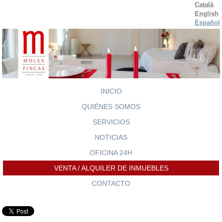
Català
English
Español
INICIO
QUIÉNES SOMOS
SERVICIOS
NOTICIAS
OFICINA 24H
VENTA / ALQUILER DE INMUEBLES
CONTACTO