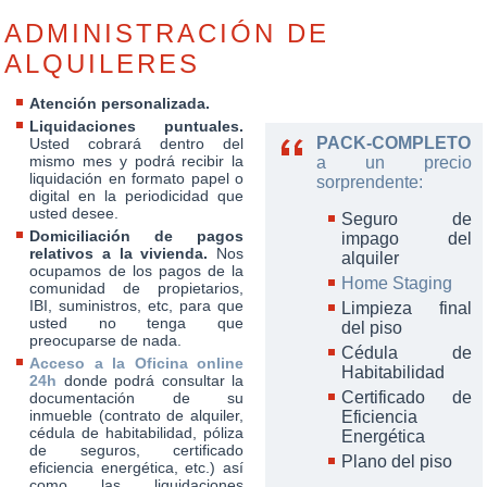
ADMINISTRACIÓN DE
ALQUILERES
Atención personalizada.
Liquidaciones puntuales.
PACK-COMPLETO
Usted cobrará dentro del
mismo mes y podrá recibir la
a un precio
liquidación en formato papel o
sorprendente:
digital en la periodicidad que
usted desee.
Seguro de
Domiciliación de pagos
impago del
relativos a la vivienda.
Nos
alquiler
ocupamos de los pagos de la
Home Staging
comunidad de propietarios,
IBI, suministros, etc, para que
Limpieza final
usted no tenga que
del piso
preocuparse de nada.
Cédula de
Acceso a la Oficina online
Habitabilidad
24h
donde podrá consultar la
Certificado de
documentación de su
inmueble (contrato de alquiler,
Eficiencia
cédula de habitabilidad, póliza
Energética
de seguros, certificado
Plano del piso
eficiencia energética, etc.) así
como las liquidaciones