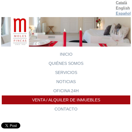
Català
English
Español
INICIO
QUIÉNES SOMOS
SERVICIOS
NOTICIAS
OFICINA 24H
VENTA / ALQUILER DE INMUEBLES
CONTACTO