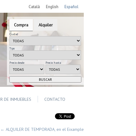
Català
English
Español
Compra
Alquiler
Ciudad
Tipo
Precio desde
Precio hasta
ER DE INMUEBLES
CONTACTO
←
ALQUILER DE TEMPORADA, en el Eixample