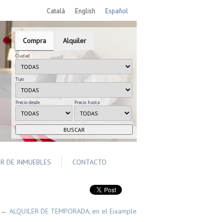
Català
English
Español
Compra
Alquiler
Ciudad
Tipo
Precio desde
Precio hasta
ER DE INMUEBLES
CONTACTO
←
ALQUILER DE TEMPORADA, en el Eixample