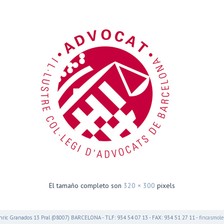
El tamaño completo son
320 × 300
pixels
nric Granados 13 Pral (08007) BARCELONA - TLF: 934 54 07 13 - FAX: 934 51 27 11 -
fincasmol