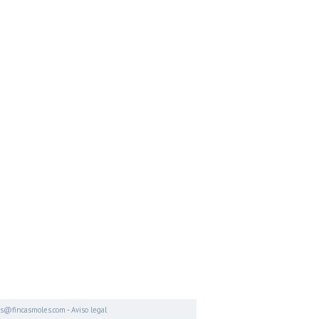
es@fincasmoles.com
-
Aviso legal