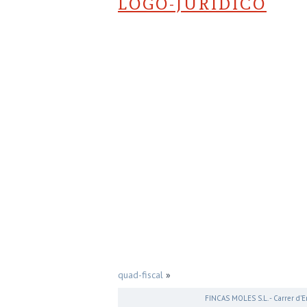
LOGO-JURIDICO
quad-fiscal
»
FINCAS MOLES S.L. - Carrer d’E