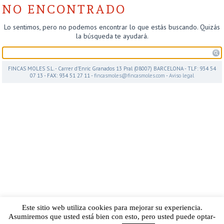
NO ENCONTRADO
Lo sentimos, pero no podemos encontrar lo que estás buscando. Quizás
la búsqueda te ayudará.
FINCAS MOLES S.L. - Carrer d’Enric Granados 13 Pral (08007) BARCELONA - TLF: 934 54
07 13 - FAX: 934 51 27 11 -
fincasmoles@fincasmoles.com
-
Aviso legal
Este sitio web utiliza cookies para mejorar su experiencia.
Asumiremos que usted está bien con esto, pero usted puede optar-