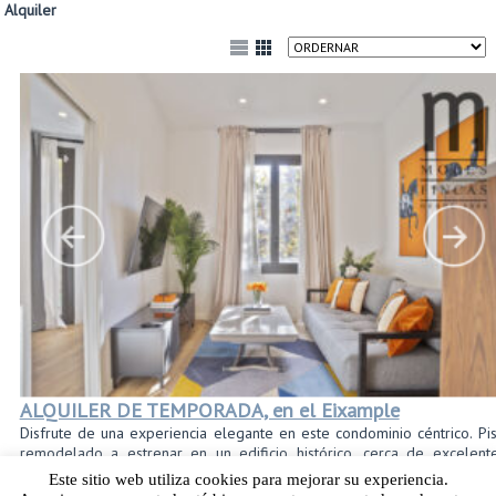
Alquiler
ALQUILER DE TEMPORADA, en el Eixample
Disfrute de una experiencia elegante en este condominio céntrico. Pi
remodelado a estrenar en un edificio histórico, cerca de excelent
restaurantes y tiendas. Todo está cerca a poca distancia a pie, o a 
Este sitio web utiliza cookies para mejorar su experiencia.
corto trayecto en taxi. Excelentes restaurantes, excelente vida nocturna