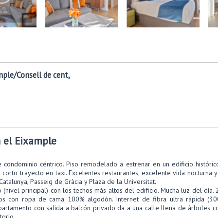
le/Consell de cent,
el Eixample
 condominio céntrico. Piso remodelado a estrenar en un edificio histórico
n corto trayecto en taxi. Excelentes restaurantes, excelente vida nocturna 
atalunya, Passeig de Gràcia y Plaza de la Universitat.
io (nivel principal) con los techos más altos del edificio. Mucha luz del dí
icos con ropa de cama 100% algodón. Internet de fibra ultra rápida (3
apartamento con salida a balcón privado da a una calle llena de árboles co
torio.