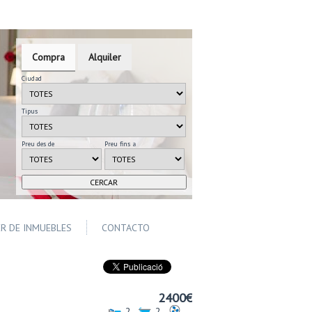
Compra
Alquiler
Ciudad
Tipus
Preu des de
Preu fins a
ER DE INMUEBLES
CONTACTO
2400€
2
2